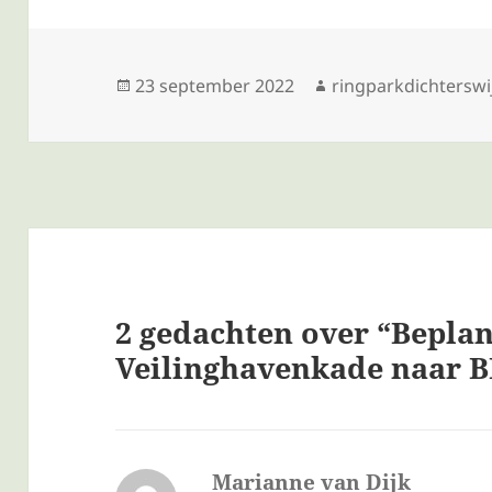
Geplaatst
Auteur
23 september 2022
ringparkdichterswi
op
2 gedachten over “Bepla
Veilinghavenkade naar 
Marianne van Dijk
schreef: