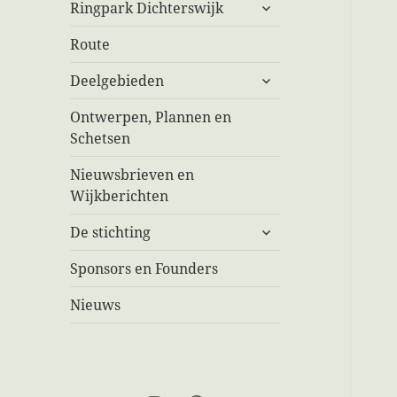
submenu
Ringpark Dichterswijk
uitvouwen
Route
submenu
Deelgebieden
uitvouwen
Ontwerpen, Plannen en
Schetsen
Nieuwsbrieven en
Wijkberichten
submenu
De stichting
uitvouwen
Sponsors en Founders
Nieuws