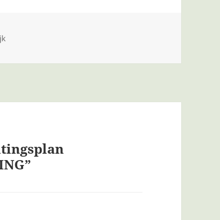
jk
ntingsplan
BING”