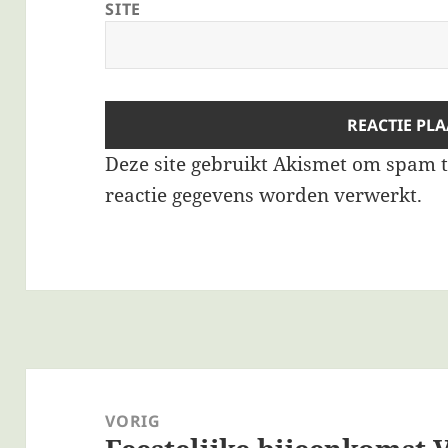
SITE
Deze site gebruikt Akismet om spam 
reactie gegevens worden verwerkt
.
Bericht
navigatie
VORIG
Vorig