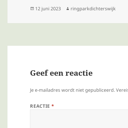
Geplaatst
Auteur
12 juni 2023
ringparkdichterswijk
op
Geef een reactie
Je e-mailadres wordt niet gepubliceerd.
Verei
REACTIE
*