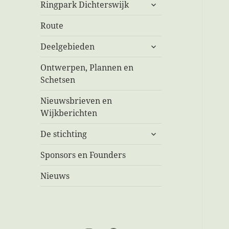
submenu
Ringpark Dichterswijk
uitvouwen
Route
submenu
Deelgebieden
uitvouwen
Ontwerpen, Plannen en
Schetsen
Nieuwsbrieven en
Wijkberichten
submenu
De stichting
uitvouwen
Sponsors en Founders
Nieuws