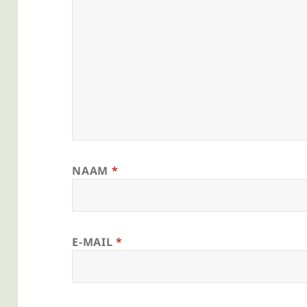
om/ringparkdichterswijkutrecht/
NAAM
*
E-MAIL
*