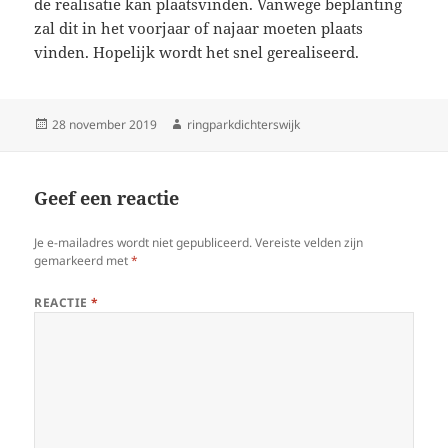
de realisatie kan plaatsvinden. Vanwege beplanting
zal dit in het voorjaar of najaar moeten plaats
vinden. Hopelijk wordt het snel gerealiseerd.
Geplaatst
Auteur
28 november 2019
ringparkdichterswijk
op
Geef een reactie
Je e-mailadres wordt niet gepubliceerd.
Vereiste velden zijn
gemarkeerd met
*
REACTIE
*